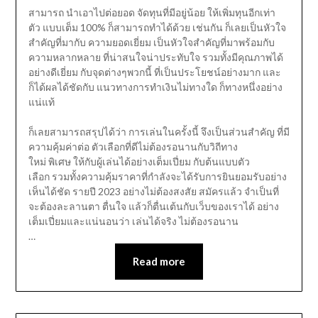
สามารถ นำเอาไปต่อยอด จัดทุนที่มีอยู่น้อย ให้เพิ่มทุนอีกเท่า
ตัว แบบเต็ม 100% ก็สามารถทำได้ด้วย เช่นกัน ก็เลยเป็นหัวใจ
สำคัญที่มากับ ความยอดเยี่ยม เป็นหัวใจสำคัญที่มาพร้อมกับ
ความหลากหลาย ที่น่าสนใจน่าประทับใจ รวมทั้งมีคุณภาพได้
อย่างดีเยี่ยม กับจุดต่างๆพวกนี้ ที่เป็นประโยชน์อย่างมาก และ
ก็ได้ผลได้ชัดกับ แนวทางการทำเงินไม่ทางใด ก็ทางหนึ่งอย่าง
แน่แท้
ก็เลยสามารถสรุปได้ว่า การเล่นในครั้งนี้ จึงเป็นส่วนสำคัญ ที่มี
ความคุ้มค่าต่อ ตัวเลือกที่ดีไม่ต้องรอนานกับวิถีทาง
ใหม่ พิเศษ ให้กับผู้เล่นได้อย่างเต็มเปี่ยม กับต้นแบบตัว
เลือก รวมทั้งความคุ้มราคาที่กำลังจะได้รับการยินยอมรับอย่าง
เห็นได้ชัด รายปี 2023 อย่างไม่ต้องสงสัย สมัครแล้ว จำเป็นที่
จะต้องละลานตา ตื่นใจ แล้วก็ตื่นเต้นกับเว็บของเราได้ อย่าง
เต็มเปี่ยมและแน่นอนว่า เล่นได้จริง ไม่ต้องรอนาน
…
Read more