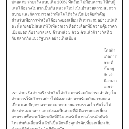
ปลอดภัย จ่ายจริง แบบเต็ม 100% ที่พร้อมไม่มีอันตราย ให้กับผู้
เล่นได้อย่างไม่ยากเย็นกับ คนรุ่นใหม่ เน้นอำนวยความสะดวก
สบาย และก็ความรวดเร็วทันใจ ได้จริง เป็นปัจจัยสำคัญ
สำหรับเพื่อการทำเงินได้อย่างยอดเยี่ยม ที่เหมาะสมอย่างแน่แท้
ฉะนั้นก็เลยไม่สนเท่ห์ใจที่พวกเรา คือตัวเลือกที่มีความคุ้มราคา
เยี่ยมยอด กับรางวัลเลข ด้านหลัง 3 ตัว 2 ตัวแล้วก็รางวัลที่ 1
กับสลากกินแบ่งรัฐบาล อย่างเต็มเปี่ยม
โดยถ้า
เกิดการ
จ่ายที่
ขึ้นอยู่
กับเจ้า
มือ บอก
เลยว่า
เรา จ่ายจริง จ่ายจริง ทำเงินได้จริง มาพร้อมกับสาระสำคัญ ใน
ด้านการให้บริการอย่างไม่ต้องสงสัย มาพร้อมกับความยอด
เยี่ยม ตอบปัญหา ความสะดวกสบายความรวดเร็ว ทันใจ ไม่
ต้องผ่านคนกลาง และยังคงเป็นส่วนที่ดี มีความยอดเยี่ยม
สามารถซื้อหวยได้ทุกเมื่อที่มีอินเทอร์เน็ต ทางโทรคำศัพท์
โทรศัพท์เคลื่อนที่ แล้วก็เป็นอีกหนึ่งจุดสำคัญที่ยอดเยี่ยม กับ
ข้อมูลดิจิทัลเทคโนโลยีทันสมัย