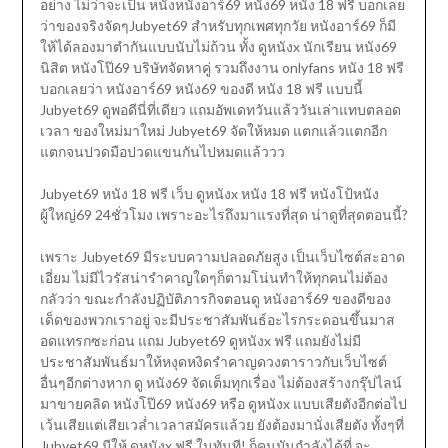
อย่าง ไม่ว่าจะเป็น หนังหนังอาร์69 หนัง69 หนัง 18 ฟรี บอกเลย
ว่าของจริงจัดๆJubyet69 สำหรับทุกเพศทุกวัย หนังอาร์69 ก็มี
ให้ได้ลองมาตำกันแบบนับไม่ถ้วน ทั้ง ดูหนังx นักเรียน หนัง69
นิสิต หนังโป๊69 บริษัทจัดหาคู่ รวมถึงงาน onlyfans หนัง 18 ฟรี
บอกเลยว่า หนังอาร์69 หนัง69 ของดี หนัง 18 ฟรี แบบนี้
Jubyet69 ดูพอดีนี่ที่เดียว แถมอัพเดทวันแล้ววันเล่าแทบตลอด
เวลา ของใหม่มาใหม่ Jubyet69 จัดให้หมด แตกแล้วแตกอีก
แตกจนปวดมือปวดแขนกันไปหมดแล้ววว
Jubyet69 หนัง 18 ฟรี เว็บ ดูหนังx หนัง 18 ฟรี หนังโป้หนัง
ผู้ใหญ่69 24ชั่วโมง เพราะอะไรถึงมาแรงที่สุด น่าดูที่สุดตอนนี้?
เพราะ Jubyet69 มีระบบความปลอดภัยสูง เป็นเว็บไซต์สะอาด
เอี่ยม ไม่มีไวรัสน่ารำคาญใดๆก็ตามโน่นทำให้ทุกคนไม่ต้อง
กลัวว่า ขณะกำลังปฏิบัติภารกิจตอนดู หนังอาร์69 ของดีของ
เด็ดของพวกเราอยู่ จะมีประชาสัมพันธ์อะไรกระดอนขึ้นมาส
อดแทรกซะก่อน แถม Jubyet69 ดูหนังx ฟรี แถมยังไม่มี
ประชาสัมพันธ์มาให้หงุดหงิดรำคาญดวงตาราวกับเว็บไซต์
อื่นๆอีกต่างหาก ดู หนัง69 จัดเต็มทุกเรื่อง ไม่ต้องสร้างกรุ๊ปไลน์
มาขายคลิด หนังโป๊69 หนัง69 หรือ ดูหนังx แบบเสียตังอีกต่อไป
เว้นเสียแต่เสียเวล่ำเวลาสมัครแล้วย ยังต้องมานั่งเสียตัง ทั้งๆที่
Jubyet69 มีให้ ดูหนังx ฟรี ในทันที! ก็คนมันกำลังได้ที่ จะ