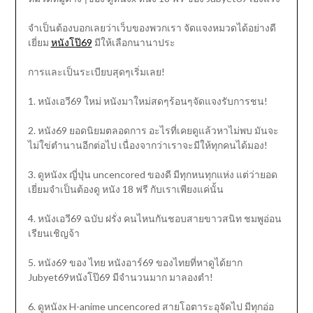
จำเป็นต้องบอกเลยว่าเว็บของพวกเรา จัดแจงหมวดได้อย่างดี
เยี่ยม
หนังโป๊69
มีให้เลือกนานาประ
การและเป็นระเบียบสุดๆเริ่มเลย!
1. หนังเอวี69 ใหม่ หนังมาใหม่สดๆร้อนๆจัดแจงรับการชน!
2. หนัง69 ยอดนิยมตลอดการ อะไรที่เคยดูแล้วหาไม่พบ มันจะ
ไม่ใข่ตำนานอีกต่อไป เนื่องจากว่าเราจะมีให้ทุกคนได้มอง!
3. ดูหนังx ญี่ปุ่น uncencored ของดี มีทุกหนทุกแห่ง แต่ว่ายอด
เยี่ยมจำเป็นต้องดู หนัง 18 ฟรี กับเราเพียงแค่นั้น
4. หนังเอวี69 ฉบับ ฝรั่ง คนไหนกันชอบสายขาวสนิท ชมพูอ่อน
เรียนเชิญจ้า
5. หนัง69 ของ ไทย หนังอาร์69 ของไทยที่หาดูได้ยาก
Jubyet69หนังโป๊69 มีจำนวนมาก มาลองตำ!
6. ดูหนังx H-anime uncencored สายโอตาระอุจัดไป มีทุกอ่อ