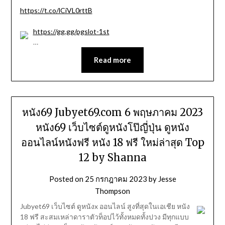
https://t.co/lCiVL0rttB
https://gg.gg/pgslot-1st
…
Read more
หนัง69 Jubyet69.com 6 พฤษภาคม 2023
หนัง69 เว็บไซต์ดูหนังโป๊ญี่ปุ่น ดูหนัง
ออนไลน์หนังฟรี หนัง 18 ฟรี ใหม่ล่าสุด Top
12 by Shanna
Posted on
25 กรกฎาคม 2023
by
Jesse
Thompson
Jubyet69 เว็บไซต์ ดูหนังx ออนไลน์ สูงที่สุดในเอเชีย หนัง
18 ฟรี สะสมเหล่าดาราตัวท็อปไว้ทั้งหมดทั้งปวง มีทุกแบบ