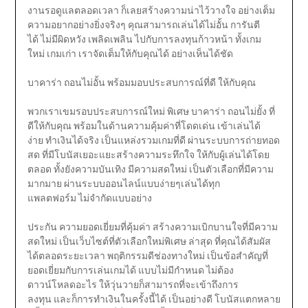
งานรอดูแลตลอดเวลา ก็เลยสร้างความน่าไว้วางใจ อย่างเต็ม
ความอยากอย่างยิ่งจริงๆ คุณสามารถเล่นได้ไม่อั้น การันตี
ได้ ไม่มีผิดหวัง เพลิดเพลิน ไปกับการลงทุนก้าวหน้า ทั้งเกม
ใหม่ เกมเก่า เราจัดเต็มให้กับคุณได้ อย่างเห็นได้ชัด
บาคาร่า ถอนไม่อั้น พร้อมมอบประสบการณ์ที่ดี ให้กับคุณ
พวกเราเขมรอบประสบการณ์ใหม่ พิเศษ บาคาร่า ถอนไม่ยั้ง ที่
ดีให้กับคุณ พร้อมในด้านความคุ้มค่าที่โดดเด่น เข้าเล่นได้
ง่าย ทำเงินได้จริง เป็นแหล่งรวมเกมที่ดี ผ่านระบบการถ่ายทอด
สด ที่มีโบนัสเยอะแยะสร้างความระทึกใจ ให้กับผู้เล่นได้โดย
ตลอด ทั้งยังความบันเทิง มีความสดใหม่ เป็นตัวเลือกที่มีความ
มากมาย ผ่านระบบออนไลน์แบบง่ายๆเล่นได้ทุก
แพลตฟอร์ม ไม่จำกัดแบบอย่าง
ประกัน ความยอดเยี่ยมที่คุ้มค่า สร้างความเบิกบานใจที่มีความ
สดใหม่ เป็นเว็บไซต์ที่ตัวเลือกใหม่พิเศษ ล่าสุด ที่คุณได้สัมผัส
ได้ตลอดระยะเวลา พฤติกรรมดีช่องทางใหม่ เป็นข้อสำคัญที่
ยอดเยี่ยมกับการเล่นเกมได้ แบบไม่มีกำหนด ไม่ต้อง
ดาวน์โหลดอะไร ให้วุ่นวายก็สามารถที่จะเข้าถึงการ
ลงทุน และก็การทำเงินในครั้งนี้ได้ เป็นอย่างดี โบนัสแตกหลาย