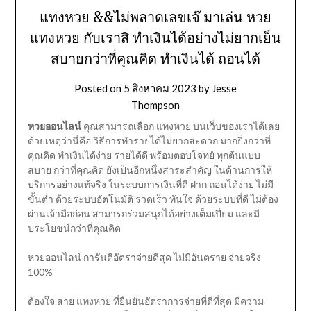
แทงหวย &&ไม่พลาดเลขเจ๊ มาเล่น หวย
แทงหวย กับเราสิ ทำเงินได้อย่างไม่ยากเย็น
สบายกว่าที่คุณคิด ทำเงินได้ ถอนได้
Posted on
5 สิงหาคม 2023
by
Jesse
Thompson
หวยออนไลน์
คุณสามารถเลือก แทงหวย บนเว็บของเราได้เลย
ด้วยเหตุว่านี่คือ วิธีการทำรายได้ไม่ยากสะดวก มากยิ่งกว่าที่
คุณคิด ทำเงินได้ง่าย รายได้ดี พร้อมตอบโจทย์ ทุกต้นแบบ
สบาย กว่าที่คุณคิด ยังเป็นอีกหนึ่งสาระสำคัญ ในด้านการให้
บริการอย่างแท้จริง ในระบบการเงินที่ดี ฝาก ถอนได้ง่าย ไม่มี
ขั้นต่ำ ด้วยระบบอัตโนมัติ รวดเร็ว ทันใจ ด้วยระบบที่ดี ไม่ต้อง
ผ่านเจ้ามือก่อน สามารถร่วมสนุกได้อย่างเต็มเปี่ยม และมี
ประโยชน์กว่าที่คุณคิด
หวยออนไลน์ การันตีอัตราจ่ายดีสุด ไม่มีอันตราย จ่ายจริง
100%
ต้องใจ สาย แทงหวย ที่ยืนยันอัตราการจ่ายที่ดีที่สุด มีความ