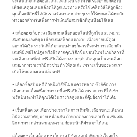
จะเล่นเกมสล็อตออนไลน์ให้ได้เงิน จะไม่ใช่เรื่องยากอีกต่อไป
เพียงแค่คุณเล่นสล็อตให้ถูกแนวทาง หรือใช้เคล็ดวิธีให้ถูกต้อง
คุณก็จะมีสิทธิ์ได้เงินรางวัลมาแบบง่ายๆเราก็ให้ทุกคนได้พบกับ
ทางออกสำหรับเพื่อการทำเงินกับสมาชิกที่ทุนน้อยได้เลย
• สล็อตpgเว็บตรง เลือกเกมสล็อตออนไลน์ที่ถูกใจและเหมาะ
สมกับตนเองที่สุด เลือกเกมสล็อตแตกง่าย เนื่องจากแม้คุณ
อยากได้เงินรางวัลที่ได้มาแบบง่ายๆก็ควรที่จะทำการเลือกตัว
เกมที่มีเพย์ไลน์สูง หรือถ้าหากคุณรู้สึกชื่นชอบในฟรีเกมก็ควรที่
จะเลือกเกมที่เข้าฟรีสปินได้อย่างง่ายๆถ้าเกิดคุณเป็นคนเลือก
เกมยาก พวกเราก็มีตัวช่วยทำให้คุณค่ะ เพราะเว็บของพวกเรา
เปิดให้ทดลองเล่นสล็อตฟรี
• เลือกซื้อสปินฟรี อีกหนึ่งวิธีที่ไม่สมควรพลาด ซึ่งก็คือ การ
เลือกเกมสล็อตซึ่งสามารถซื้อฟรีสปินได้ เพราะการที่ได้เข้า
ฟรีสปินจะทำให้คุณได้เงินรางวัลสูงและก็คุ้มยิ่งกว่าได้เดิม
• เว็บสล็อต pg เลือกช่วงเวลาในการเดิมพัน เลือกขณะเดิมพัน
ก็มีความสำคัญมากเหมือนกัน ถ้าหากต้องการเล่าเรียนเพิ่มเติม
อีก สามารถอ่านจากบทความก่อนหน้าที่ผ่านมาได้เลย
สล็อตpg เว็บสล็อต pg เว็บตรง มีข้อแนะนำที่น่าสนใจอะไร