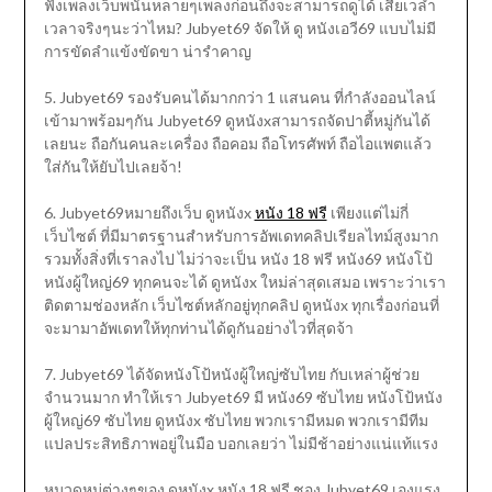
ฟังเพลงเว็บพนันหลายๆเพลงก่อนถึงจะสามารถดูได้ เสียเวล่ำ
เวลาจริงๆนะว่าไหม? Jubyet69 จัดให้ ดู หนังเอวี69 แบบไม่มี
การขัดลำแข้งขัดขา น่ารำคาญ
5. Jubyet69 รองรับคนได้มากกว่า 1 แสนคน ที่กำลังออนไลน์
เข้ามาพร้อมๆกัน Jubyet69 ดูหนังxสามารถจัดปาตี้หมู่กันได้
เลยนะ ถือกันคนละเครื่อง ถือคอม ถือโทรศัพท์ ถือไอแพตแล้ว
ใส่กันให้ยับไปเลยจ้า!
6. Jubyet69หมายถึงเว็บ ดูหนังx
หนัง 18 ฟรี
เพียงแต่ไม่กี่
เว็บไซต์ ที่มีมาตรฐานสำหรับการอัพเดทคลิปเรียลไทม์สูงมาก
รวมทั้งสิ่งที่เราลงไป ไม่ว่าจะเป็น หนัง 18 ฟรี หนัง69 หนังโป้
หนังผู้ใหญ่69 ทุกคนจะได้ ดูหนังx ใหม่ล่าสุดเสมอ เพราะว่าเรา
ติดตามช่องหลัก เว็บไซต์หลักอยู่ทุกคลิป ดูหนังx ทุกเรื่องก่อนที่
จะมามาอัพเดทให้ทุกท่านได้ดูกันอย่างไวที่สุดจ้า
7. Jubyet69 ได้จัดหนังโป้หนังผู้ใหญ่ซับไทย กับเหล่าผู้ช่วย
จำนวนมาก ทำให้เรา Jubyet69 มี หนัง69 ซับไทย หนังโป้หนัง
ผู้ใหญ่69 ซับไทย ดูหนังx ซับไทย พวกเรามีหมด พวกเรามีทีม
แปลประสิทธิภาพอยู่ในมือ บอกเลยว่า ไม่มีช้าอย่างแน่แท้แรง
หมวดหมู่ต่างๆของ ดูหนังx หนัง 18 ฟรี ชอง Jubyet69 เองแรง