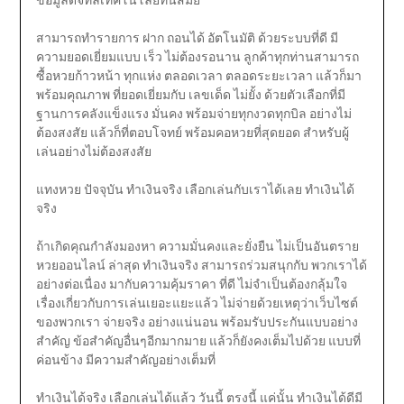
สามารถทำรายการ ฝาก ถอนได้ อัตโนมัติ ด้วยระบบที่ดี มี
ความยอดเยี่ยมแบบ เร็ว ไม่ต้องรอนาน ลูกค้าทุกท่านสามารถ
ซื้อหวยก้าวหน้า ทุกแห่ง ตลอดเวลา ตลอดระยะเวลา แล้วก็มา
พร้อมคุณภาพ ที่ยอดเยี่ยมกับ เลขเด็ด ไม่ยั้ง ด้วยตัวเลือกที่มี
ฐานการคลังแข็งแรง มั่นคง พร้อมจ่ายทุกงวดทุกบิล อย่างไม่
ต้องสงสัย แล้วก็ที่ตอบโจทย์ พร้อมคอหวยที่สุดยอด สำหรับผู้
เล่นอย่างไม่ต้องสงสัย
แทงหวย ปัจจุบัน ทำเงินจริง เลือกเล่นกับเราได้เลย ทำเงินได้
จริง
ถ้าเกิดคุณกำลังมองหา ความมั่นคงและยั่งยืน ไม่เป็นอันตราย
หวยออนไลน์ ล่าสุด ทำเงินจริง สามารถร่วมสนุกกับ พวกเราได้
อย่างต่อเนื่อง มากับความคุ้มราคา ที่ดี ไม่จำเป็นต้องกลุ้มใจ
เรื่องเกี่ยวกับการเล่นเยอะแยะแล้ว ไม่จ่ายด้วยเหตุว่าเว็บไซต์
ของพวกเรา จ่ายจริง อย่างแน่นอน พร้อมรับประกันแบบอย่าง
สำคัญ ข้อสำคัญอื่นๆอีกมากมาย แล้วก็ยังคงเต็มไปด้วย แบบที่
ค่อนข้าง มีความสำคัญอย่างเต็มที่
ทำเงินได้จริง เลือกเล่นได้แล้ว วันนี้ ตรงนี้ แค่นั้น ทำเงินได้ดีมี