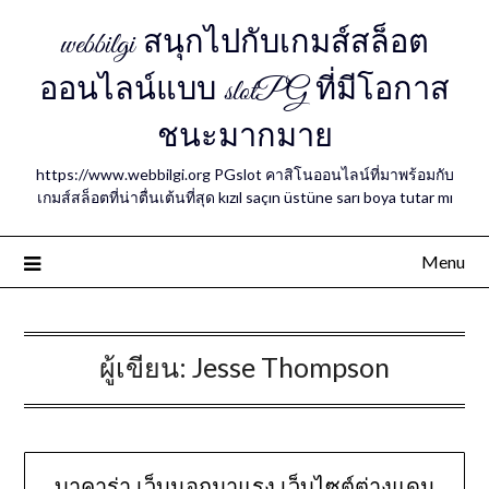
webbilgi สนุกไปกับเกมส์สล็อต
ออนไลน์แบบ slotPG ที่มีโอกาส
ชนะมากมาย
https://www.webbilgi.org PGslot คาสิโนออนไลน์ที่มาพร้อมกับ
เกมส์สล็อตที่น่าตื่นเต้นที่สุด kızıl saçın üstüne sarı boya tutar mı
Menu
ผู้เขียน:
Jesse Thompson
บาคาร่า เว็บนอกมาแรง เว็บไซต์ต่างแดน