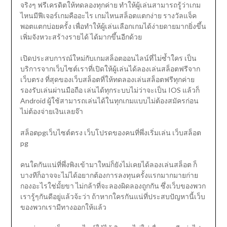
จริงๆ ฟรีเครดิตให้ทดลองทุกค่าย ทำให้ผู้เล่นสามารถรู้ว่าเกม
ไหนมีฟีเจอร์เกมคืออะไร เกมไหนสล็อตแตกง่าย รางวัลแจ็ค
พอตแตกบ่อยครั้ง เพื่อทำให้ผู้เล่นเลือกเกมได้ง่ายดายมากยิ่งขึ้น
เพิ่มจังหวะสร้างรายได้ ได้มากขึ้นอีกด้วย
เปิดประสบการณ์ใหม่กับเกมสล็อตออนไลน์ที่ไม่ซ้ำใคร เป็น
บริการจากเว็บไซต์เราที่เปิดให้ผู้เล่นได้ลองเล่นสล็อตฟรีจาก
เว็บตรง ที่สุดของเว็บสล็อตที่ให้ทดลองเล่นสล็อตฟรีทุกค่าย
รองรับเล่นผ่านมือถือ เล่นได้ทุกระบบไม่ว่าจะเป็น IOS แล้วก็
Android ผู้ใช้สามารถเล่นได้ในทุกเกมแบบไม่ต้องสมัครก่อน
ไม่ต้องจ่ายเงินเลยจ๊า
สล็อตpgเว็บไซต์ตรง เว็บโปรดของคนที่พึ่งเริ่มเล่น เว็บสล็อต
pg
คนใดกันแน่ที่พึ่งพิงเข้ามาใหม่ก็ยังไม่เคยได้ลองเล่นสล็อต ก็
บางทีก็อาจจะไม่ได้อยากต้องการลงทุนครั้งแรกมากมายก่าย
กองอะไรใช่มั้ยขา ไม่กล้าที่จะลองผิดลองถูกกัน ซึ่งเว็บของพวก
เรารู้ๆกันดีอยู่แล้วจ้ะว่า ถ้าหากใครกันแน่ที่ประสบปัญหานี้เว็บ
ของพวกเรามีทางออกให้แล้ว