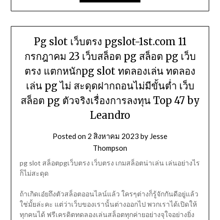
Pg slot เว็บตรง pgslot-1st.com 11
กรกฎาคม 23 เว็บสล็อต pg สล็อต pg เว็บ
ตรง แตกหนักpg slot ทดลองเล่น ทดลอง
เล่น pg ไม่ สะดุดฝากถอนไม่มีขั้นต่ำ เว็บ
สล็อต pg ตัวจริงเรื่องการลงทุน Top 47 by
Leandro
Posted on
2 สิงหาคม 2023
by
Jesse
Thompson
pg slot สล็อตpgเว็บตรง เว็บตรง เกมสล็อตน่าเล่น เล่นอย่างไร
ก็ไม่สะดุด
ถ้าเกิดเอ๋ยถึงตัวสล็อตออนไลน์แล้ว ใครๆต่างก็รู้จักกันดีอยู่แล้ว
ใช่มั้ยล่ะคะ แต่ว่าเว็บของเรานั้นต่างออกไป พวกเราได้เปิดให้
ทุกคนได้ ฟรีเครดิตทดลองเล่นสล็อตทุกค่ายอย่างจุใจอย่างยิ่ง