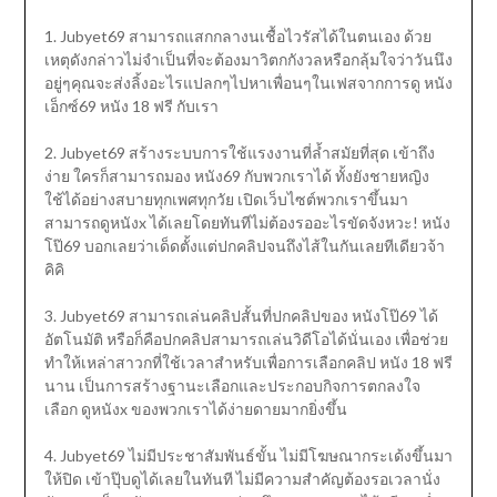
1. Jubyet69 สามารถแสกกลางนเชื้อไวรัสได้ในตนเอง ด้วย
เหตุดังกล่าวไม่จำเป็นที่จะต้องมาวิตกกังวลหรือกลุ้มใจว่าวันนึง
อยู่ๆคุณจะส่งลิ้งอะไรแปลกๆไปหาเพื่อนๆในเฟสจากการดู หนัง
เอ็กซ์69 หนัง 18 ฟรี กับเรา
2. Jubyet69 สร้างระบบการใช้แรงงานที่ล้ำสมัยที่สุด เข้าถึง
ง่าย ใครก็สามารถมอง หนัง69 กับพวกเราได้ ทั้งยังชายหญิง
ใช้ได้อย่างสบายทุกเพศทุกวัย เปิดเว็บไซต์พวกเราขึ้นมา
สามารถดูหนังx ได้เลยโดยทันทีไม่ต้องรออะไรขัดจังหวะ! หนัง
โป๊69 บอกเลยว่าเด็ดตั้งแต่ปกคลิปจนถึงไส้ในกันเลยทีเดียวจ้า
คิคิ
3. Jubyet69 สามารถเล่นคลิปสั้นที่ปกคลิปของ หนังโป๊69 ได้
อัตโนมัติ หรือก็คือปกคลิปสามารถเล่นวิดีโอได้นั่นเอง เพื่อช่วย
ทำให้เหล่าสาวกที่ใช้เวลาสำหรับเพื่อการเลือกคลิป หนัง 18 ฟรี
นาน เป็นการสร้างฐานะเลือกและประกอบกิจการตกลงใจ
เลือก ดูหนังx ของพวกเราได้ง่ายดายมากยิ่งขึ้น
4. Jubyet69 ไม่มีประชาสัมพันธ์ขั้น ไม่มีโฆษณากระเด้งขึ้นมา
ให้ปิด เข้าปุ๊บดูได้เลยในทันที ไม่มีความสำคัญต้องรอเวลานั่ง