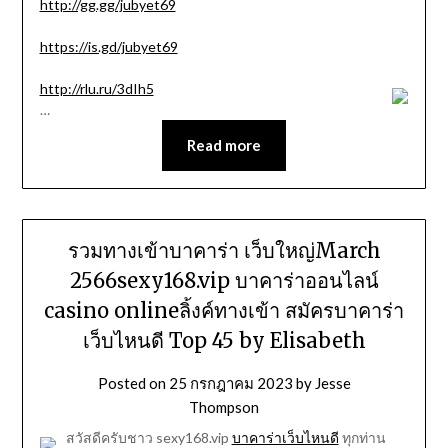
http://gg.gg/jubyet69
https://is.gd/jubyet69
http://rlu.ru/3dIh5
…
Read more
รวมทางเข้าบาคาร่า เว็บใหญ่March
2566sexy168.vip บาคาร่าออนไลน์
casino onlineลิ้งค์ทางเข้า สมัครบาคาร่า
เว็บไหนดี Top 45 by Elisabeth
Posted on
25 กรกฎาคม 2023
by
Jesse
Thompson
สวัสดีครับชาว sexy168.vip
บาคาร่าเว็บไหนดี
ทุกท่าน