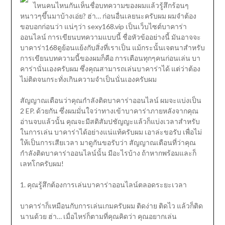
ไหนคนไหนกันเห็นชื่อบทความของผมแล้วรู้สึกร้อนๆ
หนาวๆขึ้นมาบ้างเอ่ย? ฮ่า… ก่อนอื่นเลยนะครับผม ผมจำต้อง
ขอบอกก่อนว่า แน่ๆว่า sexy168.vip เป็นเว็บไซต์บาคาร่า
ออนไลน์ การเขียนบทความแบบนี้ ชื่อหัวข้ออย่างนี้ มันอาจจะ
บาคาร่า168ดูย้อนแย้งกับสิ่งที่เราเป็น แม้กระนั้นเจตนาสำหรับ
การเขียนบทความนี้ของผมก็คือ การเตือนทุกๆคนก่อนเล่น บา
คาร่านั่นเองครับผม ซึ่งคุณสามารถเล่นบาคาร่าได้ แต่ว่าต้อง
ไม่ติดจนกระทั่งเกินความจำเป็นนั่นเองครับผม
สัญญาณเตือนว่าคุณกำลังติดบาคาร่าออนไลน์ ผมจะแบ่งเป็น
2 EP. ด้วยกัน ซึ่งผมมั่นใจว่าทางเข้าบาคาร่าภายหลังจากคุณ
อ่านจบแล้วนั้น คุณจะมีสติสัมปชัญญะแล้วก็แบ่งเวลาสำหรับ
ในการเล่น บาคาร่าได้อย่างแน่แท้ครับผม เอาล่ะขอรับ เพื่อไม่
ให้เป็นการเสียเวลา มาดูกันขอรับว่า สัญญาณเตือนที่ว่าคุณ
กำลังติดบาคาร่าออนไลน์นั้น มีอะไรบ้าง ถ้าหากพร้อมและก็
เลทโกครับผม!
1. คุณรู้สึกต้องการเล่นบาคาร่าออนไลน์ตลอดระยะเวลา
บาคาร่าก็เหมือนกับการเล่นเกมครับผม ติดง่าย ติดไว แล้วก็ติด
นานด้วย ฮ่า… เมื่อไหร่ก็ตามที่คุณคิดว่า คุณอยากเล่น