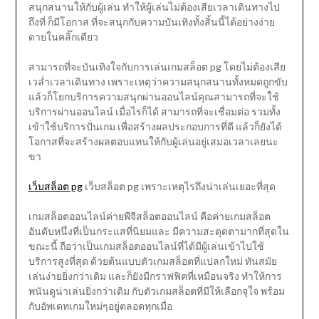
สนุกสนานให้กับผู้เล่น ทำให้ผู้เล่นไม่ต้องเสียเวลาเดินทางไป
ถึงที่ ก็มีโอกาส ที่จะสนุกกับความบันเทิงทั้งสิ้นนี้ได้อย่างง่าย
ดายในคลิ๊กเดียว
สามารถที่จะบันเทิงใจกับการเล่นเกมสล็อต pg โดยไม่ต้องเสีย
เวล่ำเวลาเดินทาง เพราะเหตุว่าความสนุกสนานทั้งหมดถูกขับ
แล้วก็โยกบริการความสนุกผ่านออนไลน์คุณสามารถที่จะใช้
บริการผ่านออนไลน์ เมื่อไรก็ได้ สามารถที่จะเชื่อมต่อ รวมทั้ง
เข้าใช้บริการปั่นเกม เพื่อสร้างผลประกอบการที่ดี แล้วก็ยังได้
โอกาสที่จะสร้างผลตอบแทนให้กับผู้เล่นอยู่เสมอเวลาเลยนะ
ขา
เว็บสล็อต pg
เว็บสล็อต pg เพราะเหตุไรถึงน่าเล่นเยอะที่สุด
เกมสล็อตออนไลน์ค่ายพีจีสล็อตออนไลน์ คือค่ายเกมสล็อต
อันดับหนึ่งที่เป็นกระแสที่นิยมและ มีความสะดุดตามากที่สุดใน
ขณะนี้ ถือว่าเป็นเกมสล็อตออนไลน์ที่ได้มีผู้เล่นเข้าไปใช้
บริการสูงที่สุด ด้วยต้นแบบตัวเกมสล็อตที่แปลกใหม่ ทันสมัย
เล่นง่ายยิ่งกว่าเดิม และก็ยังมีกราฟฟิคที่เหมือนจริง ทำให้การ
พนันดูน่าเล่นยิ่งกว่าเดิม กับตัวเกมสล็อตที่มีให้เลือกจุใจ พร้อม
กับอัพเดทเกมใหม่ๆอยู่ตลอดทุกเมื่อ