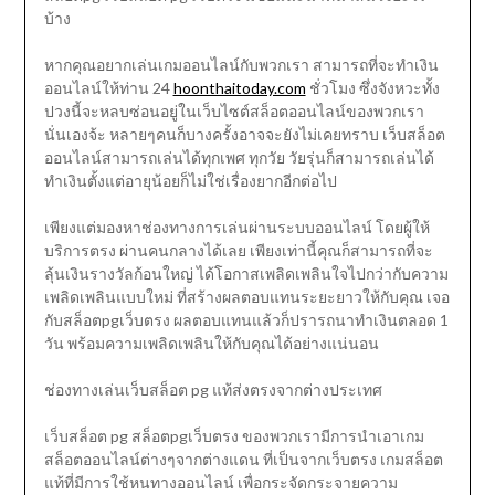
บ้าง
หากคุณอยากเล่นเกมออนไลน์กับพวกเรา สามารถที่จะทำเงิน
ออนไลน์ให้ท่าน 24
hoonthaitoday.com
ชั่วโมง ซึ่งจังหวะทั้ง
ปวงนี้จะหลบซ่อนอยู่ในเว็บไซต์สล็อตออนไลน์ของพวกเรา
นั่นเองจ้ะ หลายๆคนก็บางครั้งอาจจะยังไม่เคยทราบ เว็บสล็อต
ออนไลน์สามารถเล่นได้ทุกเพศ ทุกวัย วัยรุ่นก็สามารถเล่นได้
ทำเงินตั้งแต่อายุน้อยก็ไม่ใช่เรื่องยากอีกต่อไป
เพียงแต่มองหาช่องทางการเล่นผ่านระบบออนไลน์ โดยผู้ให้
บริการตรง ผ่านคนกลางได้เลย เพียงเท่านี้คุณก็สามารถที่จะ
ลุ้นเงินรางวัลก้อนใหญ่ ได้โอกาสเพลิดเพลินใจไปกว่ากับความ
เพลิดเพลินแบบใหม่ ที่สร้างผลตอบแทนระยะยาวให้กับคุณ เจอ
กับสล็อตpgเว็บตรง ผลตอบแทนแล้วก็ปรารถนาทำเงินตลอด 1
วัน พร้อมความเพลิดเพลินให้กับคุณได้อย่างแน่นอน
ช่องทางเล่นเว็บสล็อต pg แท้ส่งตรงจากต่างประเทศ
เว็บสล็อต pg สล็อตpgเว็บตรง ของพวกเรามีการนำเอาเกม
สล็อตออนไลน์ต่างๆจากต่างแดน ที่เป็นจากเว็บตรง เกมสล็อต
แท้ที่มีการใช้หนทางออนไลน์ เพื่อกระจัดกระจายความ